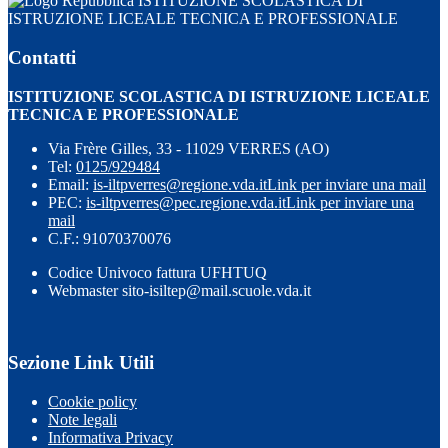
ISTITUZIONE SCOLASTICA DI
ISTRUZIONE LICEALE TECNICA E PROFESSIONALE
Contatti
ISTITUZIONE SCOLASTICA DI ISTRUZIONE LICEALE
TECNICA E PROFESSIONALE
Via Frère Gilles, 33 - 11029 VERRES (AO)
Tel:
0125/929484
Email:
is-iltpverres@regione.vda.it
Link per inviare una mail
PEC:
is-iltpverres@pec.regione.vda.it
Link per inviare una
mail
C.F.: 91070370076
Codice Univoco fattura UFHTUQ
Webmaster sito-isiltep@mail.scuole.vda.it
Sezione Link Utili
Cookie policy
Note legali
Informativa Privacy