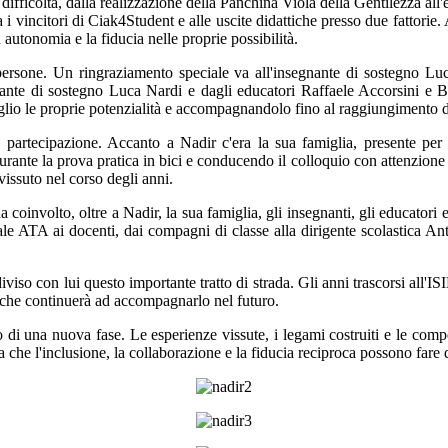
 difficoltà, dalla realizzazione della Panchina Viola della Gentilezza all'
a i vincitori di Ciak4Student e alle uscite didattiche presso due fattorie
autonomia e la fiducia nelle proprie possibilità.
 persone. Un ringraziamento speciale va all'insegnante di sostegno L
gnante di sostegno Luca Nardi e dagli educatori Raffaele Accorsini e 
lio le proprie potenzialità e accompagnandolo fino al raggiungimento d
 partecipazione. Accanto a Nadir c'era la sua famiglia, presente pe
rante la prova pratica in bici e conducendo il colloquio con attenzione 
issuto nel corso degli anni.
ha coinvolto, oltre a Nadir, la sua famiglia, gli insegnanti, gli educatori 
onale ATA ai docenti, dai compagni di classe alla dirigente scolastica
diviso con lui questo importante tratto di strada. Gli anni trascorsi all
 che continuerà ad accompagnarlo nel futuro.
io di una nuova fase. Le esperienze vissute, i legami costruiti e le com
a che l'inclusione, la collaborazione e la fiducia reciproca possono fare 