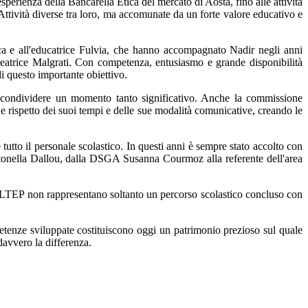
esperienza della Bancarella Etica del mercato di Aosta, fino alle attività
. Attività diverse tra loro, ma accomunate da un forte valore educativo e
uca e all'educatrice Fulvia, che hanno accompagnato Nadir negli anni
Beatrice Malgrati. Con competenza, entusiasmo e grande disponibilità
i questo importante obiettivo.
r condividere un momento tanto significativo. Anche la commissione
e rispetto dei suoi tempi e delle sue modalità comunicative, creando le
e tutto il personale scolastico. In questi anni è sempre stato accolto con
 Antonella Dallou, dalla DSGA Susanna Courmoz alla referente dell'area
'ISILTEP non rappresentano soltanto un percorso scolastico concluso con
petenze sviluppate costituiscono oggi un patrimonio prezioso sul quale
davvero la differenza.