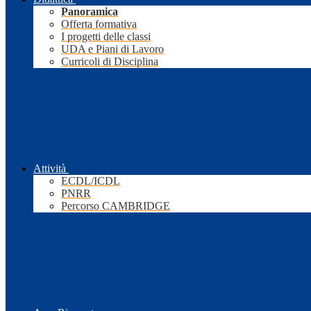
Panoramica
Offerta formativa
I progetti delle classi
UDA e Piani di Lavoro
Curricoli di Disciplina
Attività
ECDL/ICDL
PNRR
Percorso CAMBRIDGE