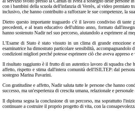
al servizio svolto presso la Caritas di Ivrea a sostegno delle persone in
con i bambini della scuola dell'infanzia di Verrès, al video premiato tr
inclusivo, che hanno contribuito a rafforzare le sue competenze, la sua 
Dietro questo importante traguardo c'è il lavoro condiviso di tante
precedenti, e al team educativo dell'ultimo anno, formato dall'inse
hanno sostenuto Nadir nel suo percorso, aiutandolo a esprimere al meg
L'Esame di Stato è stato vissuto in un clima di grande emozione e
esaminatrice ha dimostrato particolare sensibilità, accompagnandolo du
condizioni migliori perché potesse esprimere ciò che aveva appreso e v
Il risultato raggiunto è il frutto di un autentico lavoro di squadra che 
affetto, rispetto e stima dall'intera comunità dell'ISILTEP: dal pers
sostegno Marina Pavarini.
Con gratitudine e affetto, Nadir saluta tutte le persone che hanno con
successo, ma un'esperienza di crescita umana, relazionale e personale
Il diploma segna la conclusione di un percorso, ma soprattutto l'iniz
continuare a costruire il proprio progetto di vita, con la consapevolezz