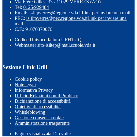
Via Frère Gilles, 33 - 11029 VERRES (AO)
Tel:
0125/929484
Email:
is-iltpverres@regione.vda.it
Link per inviare una mail
PEC:
is-iltpverres@pec.regione.vda.it
Link per inviare una
mail
C.F.: 91070370076
Codice Univoco fattura UFHTUQ
Webmaster sito-isiltep@mail.scuole.vda.it
Sezione Link Utili
Cookie policy
Note legali
Informativa Privacy
Ufficio Relazioni con il Pubblico
Dichiarazione di accessibilità
Obiettivi di accessibilità
Whistleblowing
Gestione consensi cookie
Amministrazione trasparente
Pagina visualizzata
155
volte