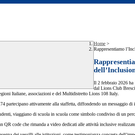
Home
>
Rappresentiamo l’Incl
Rappresentiam
dell’Inclusio
Il
2 febbraio 2026
ha 
dal Lions Club Bresci
Regioni Italiane, associazioni e del Multidistretto Lions 108 Italy.
74 partecipano attivamente alla staffetta, diffondendo un messaggio di inc
i studenti, viaggiano di scuola in scuola come simbolo condiviso di un pe
n QR code che rimanda a video dedicati alle attività inclusive realizzate
gna dei vessilli alle istituzioni, come testimonianza concreta dell’impeg