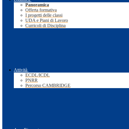
Panoramica
Offerta formativa
I progetti delle classi
UDA e Piani di Lavoro
Curricoli di Disciplina
Attività
ECDL/ICDL
PNRR
Percorso CAMBRIDGE