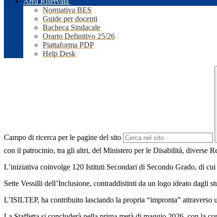
Area Riservata
Normativa BES
Guide per docenti
Bacheca Sindacale
Orario Definitivo 25/26
Piattaforma PDP
Help Desk
Campo di ricerca per le pagine del sito
con il patrocinio, tra gli altri, del Ministero per le Disabilità, diverse 
L’iniziativa coinvolge 120 Istituti Secondari di Secondo Grado, di cui 
Sette Vessilli dell’Inclusione, contraddistinti da un logo ideato dagl
L’ISILTEP, ha contribuito lasciando la propria “impronta” attraverso u
La Staffetta si concluderà nella prima metà di maggio 2026, con la conse