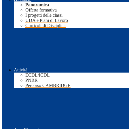
Panoramica
Offerta formativa
I progetti delle classi
UDA e Piani di Lavoro
Curricoli di Disciplina
Attività
ECDL/ICDL
PNRR
Percorso CAMBRIDGE