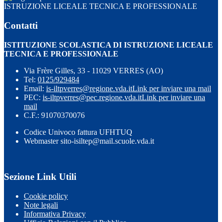
ISTRUZIONE LICEALE TECNICA E PROFESSIONALE
Contatti
ISTITUZIONE SCOLASTICA DI ISTRUZIONE LICEALE
TECNICA E PROFESSIONALE
Via Frère Gilles, 33 - 11029 VERRES (AO)
Tel:
0125/929484
Email:
is-iltpverres@regione.vda.it
Link per inviare una mail
PEC:
is-iltpverres@pec.regione.vda.it
Link per inviare una
mail
C.F.: 91070370076
Codice Univoco fattura UFHTUQ
Webmaster sito-isiltep@mail.scuole.vda.it
Sezione Link Utili
Cookie policy
Note legali
Informativa Privacy