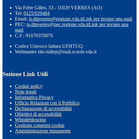
Via Frère Gilles, 33 - 11029 VERRES (AO)
Tel:
0125/929484
Email:
is-iltpverres@regione.vda.it
Link per inviare una mail
PEC:
is-iltpverres@pec.regione.vda.it
Link per inviare una
mail
C.F.: 91070370076
Codice Univoco fattura UFHTUQ
Webmaster sito-isiltep@mail.scuole.vda.it
Sezione Link Utili
Cookie policy
Note legali
Informativa Privacy
Ufficio Relazioni con il Pubblico
Dichiarazione di accessibilità
Obiettivi di accessibilità
Whistleblowing
Gestione consensi cookie
Amministrazione trasparente