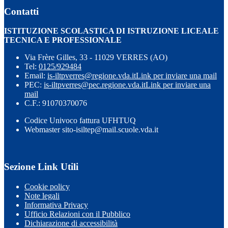
Contatti
ISTITUZIONE SCOLASTICA DI ISTRUZIONE LICEALE
TECNICA E PROFESSIONALE
Via Frère Gilles, 33 - 11029 VERRES (AO)
Tel:
0125/929484
Email:
is-iltpverres@regione.vda.it
Link per inviare una mail
PEC:
is-iltpverres@pec.regione.vda.it
Link per inviare una
mail
C.F.: 91070370076
Codice Univoco fattura UFHTUQ
Webmaster sito-isiltep@mail.scuole.vda.it
Sezione Link Utili
Cookie policy
Note legali
Informativa Privacy
Ufficio Relazioni con il Pubblico
Dichiarazione di accessibilità