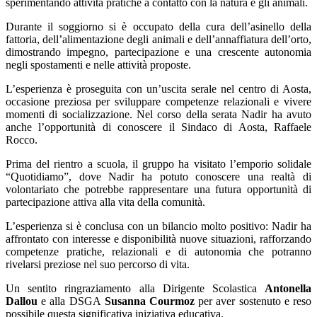
sperimentando attività pratiche a contatto con la natura e gli animali.
Durante il soggiorno si è occupato della cura dell’asinello della
fattoria, dell’alimentazione degli animali e dell’annaffiatura dell’orto,
dimostrando impegno, partecipazione e una crescente autonomia
negli spostamenti e nelle attività proposte.
L’esperienza è proseguita con un’uscita serale nel centro di Aosta,
occasione preziosa per sviluppare competenze relazionali e vivere
momenti di socializzazione. Nel corso della serata Nadir ha avuto
anche l’opportunità di conoscere il Sindaco di Aosta, Raffaele
Rocco.
Prima del rientro a scuola, il gruppo ha visitato l’emporio solidale
“Quotidiamo”, dove Nadir ha potuto conoscere una realtà di
volontariato che potrebbe rappresentare una futura opportunità di
partecipazione attiva alla vita della comunità.
L’esperienza si è conclusa con un bilancio molto positivo: Nadir ha
affrontato con interesse e disponibilità nuove situazioni, rafforzando
competenze pratiche, relazionali e di autonomia che potranno
rivelarsi preziose nel suo percorso di vita.
Un sentito ringraziamento alla Dirigente Scolastica
Antonella
Dallou
e alla DSGA
Susanna Courmoz
per aver sostenuto e reso
possibile questa significativa iniziativa educativa.