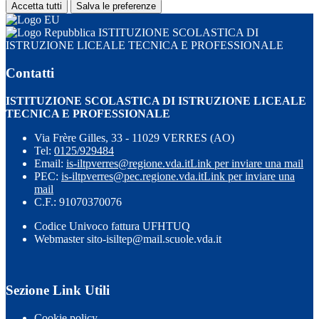
Accetta tutti
Salva le preferenze
ISTITUZIONE SCOLASTICA DI
ISTRUZIONE LICEALE TECNICA E PROFESSIONALE
Contatti
ISTITUZIONE SCOLASTICA DI ISTRUZIONE LICEALE
TECNICA E PROFESSIONALE
Via Frère Gilles, 33 - 11029 VERRES (AO)
Tel:
0125/929484
Email:
is-iltpverres@regione.vda.it
Link per inviare una mail
PEC:
is-iltpverres@pec.regione.vda.it
Link per inviare una
mail
C.F.: 91070370076
Codice Univoco fattura UFHTUQ
Webmaster sito-isiltep@mail.scuole.vda.it
Sezione Link Utili
Cookie policy