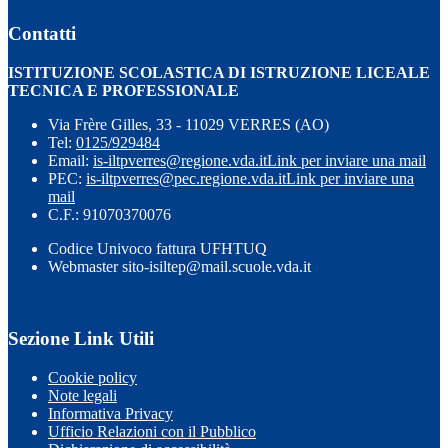
Contatti
ISTITUZIONE SCOLASTICA DI ISTRUZIONE LICEALE
TECNICA E PROFESSIONALE
Via Frère Gilles, 33 - 11029 VERRES (AO)
Tel:
0125/929484
Email:
is-iltpverres@regione.vda.it
Link per inviare una mail
PEC:
is-iltpverres@pec.regione.vda.it
Link per inviare una
mail
C.F.: 91070370076
Codice Univoco fattura UFHTUQ
Webmaster sito-isiltep@mail.scuole.vda.it
Sezione Link Utili
Cookie policy
Note legali
Informativa Privacy
Ufficio Relazioni con il Pubblico