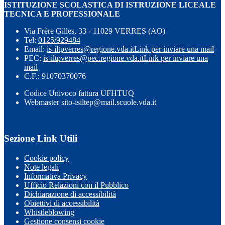
ISTITUZIONE SCOLASTICA DI ISTRUZIONE LICEALE
TECNICA E PROFESSIONALE
Via Frère Gilles, 33 - 11029 VERRES (AO)
Tel:
0125/929484
Email:
is-iltpverres@regione.vda.it
Link per inviare una mail
PEC:
is-iltpverres@pec.regione.vda.it
Link per inviare una
mail
C.F.: 91070370076
Codice Univoco fattura UFHTUQ
Webmaster sito-isiltep@mail.scuole.vda.it
Sezione Link Utili
Cookie policy
Note legali
Informativa Privacy
Ufficio Relazioni con il Pubblico
Dichiarazione di accessibilità
Obiettivi di accessibilità
Whistleblowing
Gestione consensi cookie