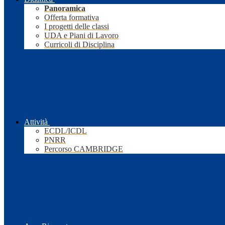
Panoramica
Offerta formativa
I progetti delle classi
UDA e Piani di Lavoro
Curricoli di Disciplina
Attività
ECDL/ICDL
PNRR
Percorso CAMBRIDGE