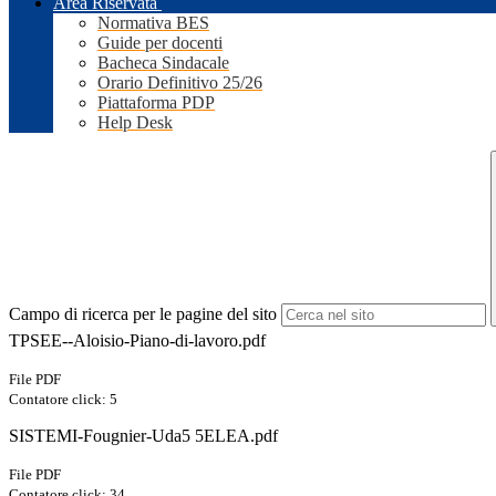
Area Riservata
Normativa BES
Guide per docenti
Bacheca Sindacale
Orario Definitivo 25/26
Piattaforma PDP
Help Desk
Campo di ricerca per le pagine del sito
TPSEE--Aloisio-Piano-di-lavoro.pdf
File PDF
Contatore click: 5
SISTEMI-Fougnier-Uda5 5ELEA.pdf
File PDF
Contatore click: 34