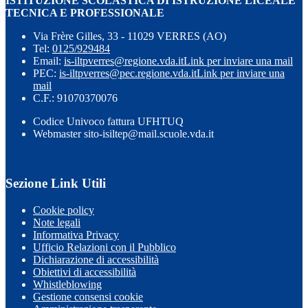
ISTITUZIONE SCOLASTICA DI ISTRUZIONE LICEALE
TECNICA E PROFESSIONALE
Via Frère Gilles, 33 - 11029 VERRES (AO)
Tel:
0125/929484
Email:
is-iltpverres@regione.vda.it
Link per inviare una mail
PEC:
is-iltpverres@pec.regione.vda.it
Link per inviare una
mail
C.F.: 91070370076
Codice Univoco fattura UFHTUQ
Webmaster sito-isiltep@mail.scuole.vda.it
Sezione Link Utili
Cookie policy
Note legali
Informativa Privacy
Ufficio Relazioni con il Pubblico
Dichiarazione di accessibilità
Obiettivi di accessibilità
Whistleblowing
Gestione consensi cookie