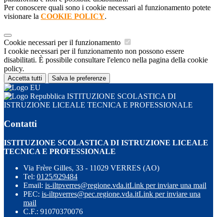
Per conoscere quali sono i cookie necessari al funzionamento potete
visionare la
COOKIE POLICY
.
Cookie necessari per il funzionamento
I cookie necessari per il funzionamento non possono essere
disabilitati. È possibile consultare l'elenco nella pagina della cookie
policy.
Accetta tutti
Salva le preferenze
ISTITUZIONE SCOLASTICA DI
ISTRUZIONE LICEALE TECNICA E PROFESSIONALE
Contatti
ISTITUZIONE SCOLASTICA DI ISTRUZIONE LICEALE
TECNICA E PROFESSIONALE
Via Frère Gilles, 33 - 11029 VERRES (AO)
Tel:
0125/929484
Email:
is-iltpverres@regione.vda.it
Link per inviare una mail
PEC:
is-iltpverres@pec.regione.vda.it
Link per inviare una
mail
C.F.: 91070370076