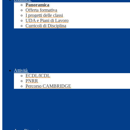
Panoramica
Offerta formativa
I progetti delle classi
UDA e Piani di Lavoro
Curricoli di Disciplina
Attività
ECDL/ICDL
PNRR
Percorso CAMBRIDGE