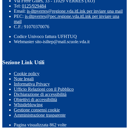
Via Frère Gilles, 33 - 11029 VERRES (AO)
Tel:
0125/929484
Email:
is-iltpverres@regione.vda.it
Link per inviare una mail
PEC:
is-iltpverres@pec.regione.vda.it
Link per inviare una
mail
C.F.: 91070370076
Codice Univoco fattura UFHTUQ
Webmaster sito-isiltep@mail.scuole.vda.it
Sezione Link Utili
Cookie policy
Note legali
Informativa Privacy
Ufficio Relazioni con il Pubblico
Dichiarazione di accessibilità
Obiettivi di accessibilità
Whistleblowing
Gestione consensi cookie
Amministrazione trasparente
Pagina visualizzata
862
volte