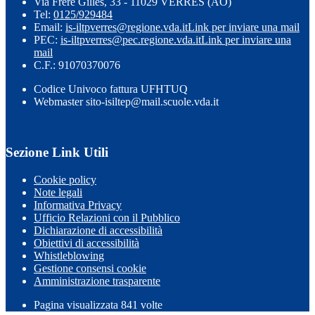
Via Frère Gilles, 33 - 11029 VERRES (AO)
Tel:
0125/929484
Email:
is-iltpverres@regione.vda.it
Link per inviare una mail
PEC:
is-iltpverres@pec.regione.vda.it
Link per inviare una
mail
C.F.: 91070370076
Codice Univoco fattura UFHTUQ
Webmaster sito-isiltep@mail.scuole.vda.it
Sezione Link Utili
Cookie policy
Note legali
Informativa Privacy
Ufficio Relazioni con il Pubblico
Dichiarazione di accessibilità
Obiettivi di accessibilità
Whistleblowing
Gestione consensi cookie
Amministrazione trasparente
Pagina visualizzata
841
volte