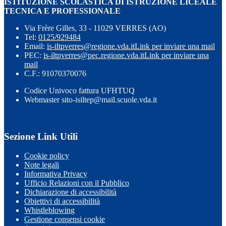
ISTITUZIONE SCOLASTICA DI ISTRUZIONE LICEALE
TECNICA E PROFESSIONALE
Via Frère Gilles, 33 - 11029 VERRES (AO)
Tel:
0125/929484
Email:
is-iltpverres@regione.vda.it
Link per inviare una mail
PEC:
is-iltpverres@pec.regione.vda.it
Link per inviare una
mail
C.F.: 91070370076
Codice Univoco fattura UFHTUQ
Webmaster sito-isiltep@mail.scuole.vda.it
Sezione Link Utili
Cookie policy
Note legali
Informativa Privacy
Ufficio Relazioni con il Pubblico
Dichiarazione di accessibilità
Obiettivi di accessibilità
Whistleblowing
Gestione consensi cookie