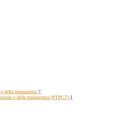
 e della trasparenza
7
rruzione e della trasparenza (PTPCT)
1