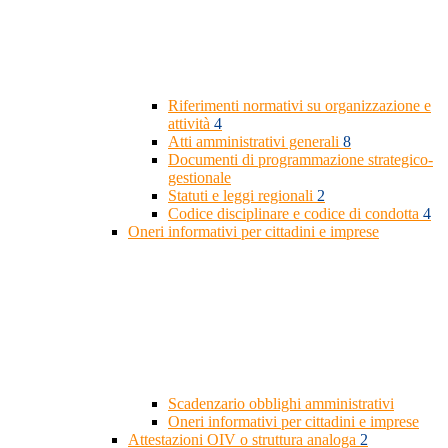
Riferimenti normativi su organizzazione e
attività
4
Atti amministrativi generali
8
Documenti di programmazione strategico-
gestionale
Statuti e leggi regionali
2
Codice disciplinare e codice di condotta
4
Oneri informativi per cittadini e imprese
Scadenzario obblighi amministrativi
Oneri informativi per cittadini e imprese
Attestazioni OIV o struttura analoga
2