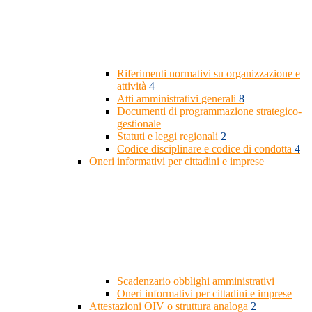
Riferimenti normativi su organizzazione e
attività
4
Atti amministrativi generali
8
Documenti di programmazione strategico-
gestionale
Statuti e leggi regionali
2
Codice disciplinare e codice di condotta
4
Oneri informativi per cittadini e imprese
Scadenzario obblighi amministrativi
Oneri informativi per cittadini e imprese
Attestazioni OIV o struttura analoga
2