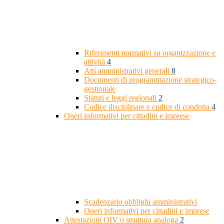
Riferimenti normativi su organizzazione e
attività
4
Atti amministrativi generali
8
Documenti di programmazione strategico-
gestionale
Statuti e leggi regionali
2
Codice disciplinare e codice di condotta
4
Oneri informativi per cittadini e imprese
Scadenzario obblighi amministrativi
Oneri informativi per cittadini e imprese
Attestazioni OIV o struttura analoga
2