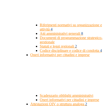
Riferimenti normativi su organizzazione e
attività
4
Atti amministrativi generali
8
Documenti di programmazione strategico-
gestionale
Statuti e leggi regionali
2
Codice disciplinare e codice di condotta
4
Oneri informativi per cittadini e imprese
Scadenzario obblighi amministrativi
Oneri informativi per cittadini e imprese
Attestazioni OIV o struttura analoga
2