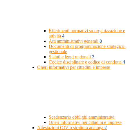
Riferimenti normativi su organizzazione e
attività
4
Atti amministrativi generali
8
Documenti di programmazione strategico-
gestionale
Statuti e leggi regionali
2
Codice disciplinare e codice di condotta
4
Oneri informativi per cittadini e imprese
Scadenzario obblighi amministrativi
Oneri informativi per cittadini e imprese
Attestazioni OIV o struttura analoga
2