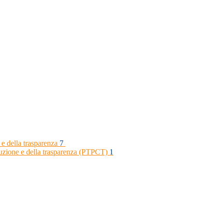
 e della trasparenza
7
rruzione e della trasparenza (PTPCT)
1