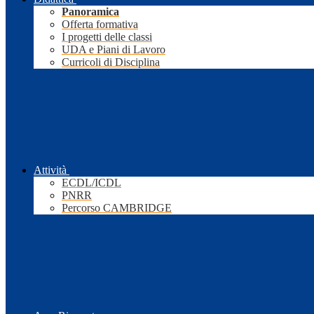
Panoramica
Offerta formativa
I progetti delle classi
UDA e Piani di Lavoro
Curricoli di Disciplina
Attività
ECDL/ICDL
PNRR
Percorso CAMBRIDGE