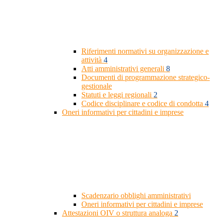
Riferimenti normativi su organizzazione e
attività
4
Atti amministrativi generali
8
Documenti di programmazione strategico-
gestionale
Statuti e leggi regionali
2
Codice disciplinare e codice di condotta
4
Oneri informativi per cittadini e imprese
Scadenzario obblighi amministrativi
Oneri informativi per cittadini e imprese
Attestazioni OIV o struttura analoga
2