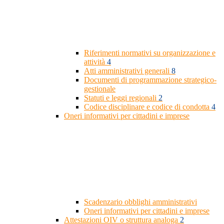
Riferimenti normativi su organizzazione e
attività
4
Atti amministrativi generali
8
Documenti di programmazione strategico-
gestionale
Statuti e leggi regionali
2
Codice disciplinare e codice di condotta
4
Oneri informativi per cittadini e imprese
Scadenzario obblighi amministrativi
Oneri informativi per cittadini e imprese
Attestazioni OIV o struttura analoga
2