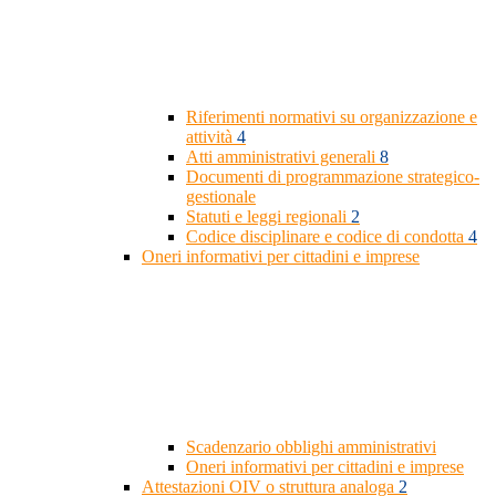
Riferimenti normativi su organizzazione e
attività
4
Atti amministrativi generali
8
Documenti di programmazione strategico-
gestionale
Statuti e leggi regionali
2
Codice disciplinare e codice di condotta
4
Oneri informativi per cittadini e imprese
Scadenzario obblighi amministrativi
Oneri informativi per cittadini e imprese
Attestazioni OIV o struttura analoga
2