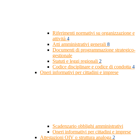
Riferimenti normativi su organizzazione e
attività
4
Atti amministrativi generali
8
Documenti di programmazione strategico-
gestionale
Statuti e leggi regionali
2
Codice disciplinare e codice di condotta
4
Oneri informativi per cittadini e imprese
Scadenzario obblighi amministrativi
Oneri informativi per cittadini e imprese
Attestazioni OIV o struttura analoga
2