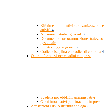
Riferimenti normativi su organizzazione e
attività
4
Atti amministrativi generali
8
Documenti di programmazione strategico-
gestionale
Statuti e leggi regionali
2
Codice disciplinare e codice di condotta
4
Oneri informativi per cittadini e imprese
Scadenzario obblighi amministrativi
Oneri informativi per cittadini e imprese
Attestazioni OIV o struttura analoga
2