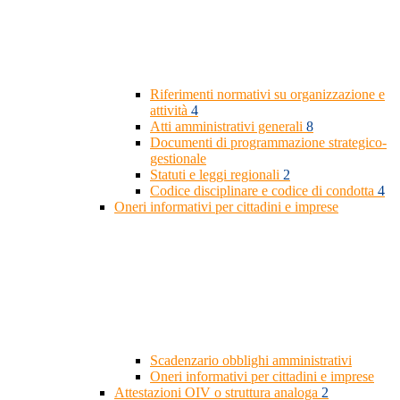
Riferimenti normativi su organizzazione e
attività
4
Atti amministrativi generali
8
Documenti di programmazione strategico-
gestionale
Statuti e leggi regionali
2
Codice disciplinare e codice di condotta
4
Oneri informativi per cittadini e imprese
Scadenzario obblighi amministrativi
Oneri informativi per cittadini e imprese
Attestazioni OIV o struttura analoga
2