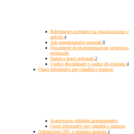
Riferimenti normativi su organizzazione e
attività
4
Atti amministrativi generali
8
Documenti di programmazione strategico-
gestionale
Statuti e leggi regionali
2
Codice disciplinare e codice di condotta
4
Oneri informativi per cittadini e imprese
Scadenzario obblighi amministrativi
Oneri informativi per cittadini e imprese
Attestazioni OIV o struttura analoga
2