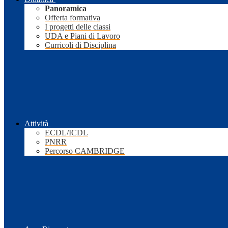
Panoramica
Offerta formativa
I progetti delle classi
UDA e Piani di Lavoro
Curricoli di Disciplina
Attività
ECDL/ICDL
PNRR
Percorso CAMBRIDGE