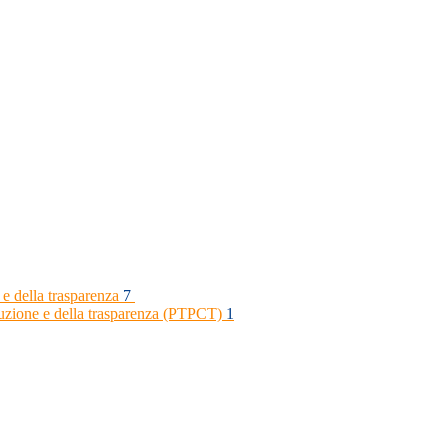
 e della trasparenza
7
rruzione e della trasparenza (PTPCT)
1