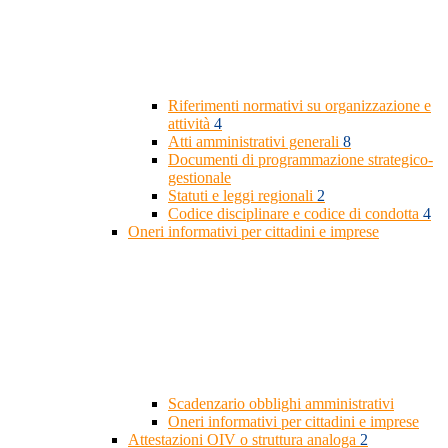
Riferimenti normativi su organizzazione e
attività
4
Atti amministrativi generali
8
Documenti di programmazione strategico-
gestionale
Statuti e leggi regionali
2
Codice disciplinare e codice di condotta
4
Oneri informativi per cittadini e imprese
Scadenzario obblighi amministrativi
Oneri informativi per cittadini e imprese
Attestazioni OIV o struttura analoga
2