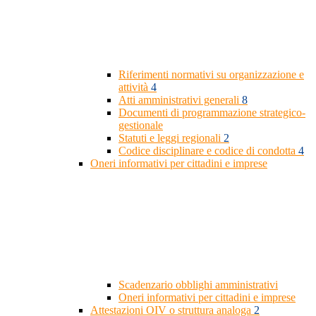
Riferimenti normativi su organizzazione e
attività
4
Atti amministrativi generali
8
Documenti di programmazione strategico-
gestionale
Statuti e leggi regionali
2
Codice disciplinare e codice di condotta
4
Oneri informativi per cittadini e imprese
Scadenzario obblighi amministrativi
Oneri informativi per cittadini e imprese
Attestazioni OIV o struttura analoga
2