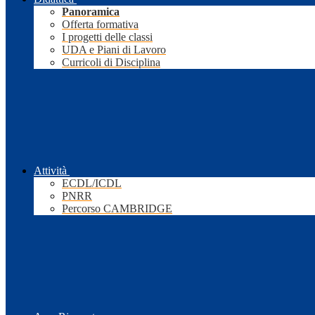
Panoramica
Offerta formativa
I progetti delle classi
UDA e Piani di Lavoro
Curricoli di Disciplina
Attività
ECDL/ICDL
PNRR
Percorso CAMBRIDGE