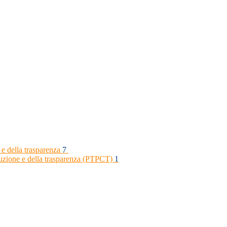
 e della trasparenza
7
rruzione e della trasparenza (PTPCT)
1