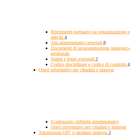
Riferimenti normativi su organizzazione e
attività
4
Atti amministrativi generali
8
Documenti di programmazione strategico-
gestionale
Statuti e leggi regionali
2
Codice disciplinare e codice di condotta
4
Oneri informativi per cittadini e imprese
Scadenzario obblighi amministrativi
Oneri informativi per cittadini e imprese
Attestazioni OIV o struttura analoga
2