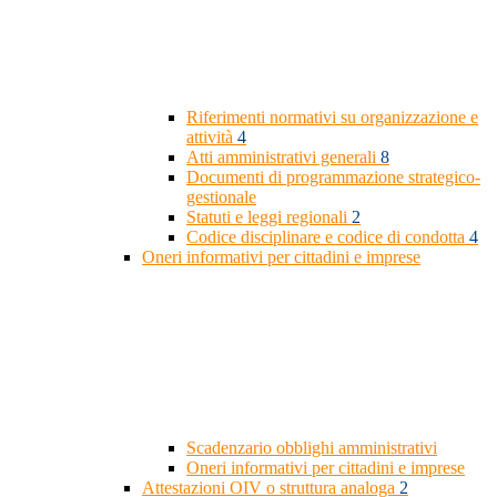
Riferimenti normativi su organizzazione e
attività
4
Atti amministrativi generali
8
Documenti di programmazione strategico-
gestionale
Statuti e leggi regionali
2
Codice disciplinare e codice di condotta
4
Oneri informativi per cittadini e imprese
Scadenzario obblighi amministrativi
Oneri informativi per cittadini e imprese
Attestazioni OIV o struttura analoga
2