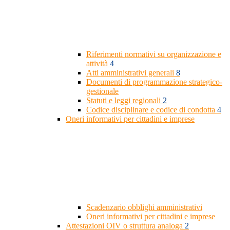
Riferimenti normativi su organizzazione e
attività
4
Atti amministrativi generali
8
Documenti di programmazione strategico-
gestionale
Statuti e leggi regionali
2
Codice disciplinare e codice di condotta
4
Oneri informativi per cittadini e imprese
Scadenzario obblighi amministrativi
Oneri informativi per cittadini e imprese
Attestazioni OIV o struttura analoga
2