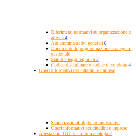
Riferimenti normativi su organizzazione e
attività
4
Atti amministrativi generali
8
Documenti di programmazione strategico-
gestionale
Statuti e leggi regionali
2
Codice disciplinare e codice di condotta
4
Oneri informativi per cittadini e imprese
Scadenzario obblighi amministrativi
Oneri informativi per cittadini e imprese
Attestazioni OIV o struttura analoga
2