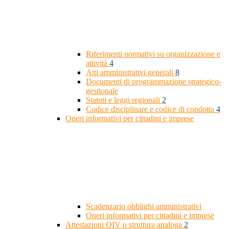
Riferimenti normativi su organizzazione e
attività
4
Atti amministrativi generali
8
Documenti di programmazione strategico-
gestionale
Statuti e leggi regionali
2
Codice disciplinare e codice di condotta
4
Oneri informativi per cittadini e imprese
Scadenzario obblighi amministrativi
Oneri informativi per cittadini e imprese
Attestazioni OIV o struttura analoga
2