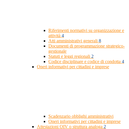
Riferimenti normativi su organizzazione e
attività
4
Atti amministrativi generali
8
Documenti di programmazione strategico-
gestionale
Statuti e leggi regionali
2
Codice disciplinare e codice di condotta
4
Oneri informativi per cittadini e imprese
Scadenzario obblighi amministrativi
Oneri informativi per cittadini e imprese
Attestazioni OIV o struttura analoga
2